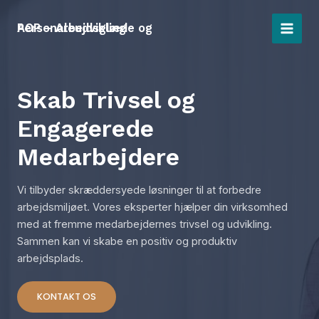
Gå
til
AOP – Arbejdsglæde og Personaleudvikling
MAI
indholdet
MEN
Skab Trivsel og
Engagerede
Medarbejdere
Vi tilbyder skræddersyede løsninger til at forbedre
arbejdsmiljøet. Vores eksperter hjælper din virksomhed
med at fremme medarbejdernes trivsel og udvikling.
Sammen kan vi skabe en positiv og produktiv
arbejdsplads.
KONTAKT OS