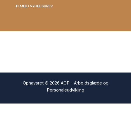
TILMELD NYHEDSBREV
Ophavsret © 2026 AOP – Arbejdsglæde og
Personaleudvikling
Hjemmesider Til Salg
|
Hjemmeside Udvikling
|
Online Tilbud
Denne side kan være skabt med AI! Indholdet er genereret med
henblik på at informere og inspirere, men vi anbefaler altid at